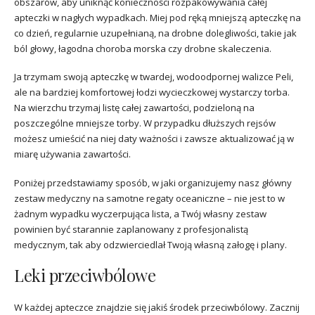
obszarów, aby uniknąć konieczności rozpakowywania całej
apteczki w nagłych wypadkach. Miej pod ręką mniejszą apteczkę na
co dzień, regularnie uzupełnianą, na drobne dolegliwości, takie jak
ból głowy, łagodna choroba morska czy drobne skaleczenia.
Ja trzymam swoją apteczkę w twardej, wodoodpornej walizce Peli,
ale na bardziej komfortowej łodzi wycieczkowej wystarczy torba.
Na wierzchu trzymaj listę całej zawartości, podzieloną na
poszczególne mniejsze torby. W przypadku dłuższych rejsów
możesz umieścić na niej daty ważności i zawsze aktualizować ją w
miarę używania zawartości.
Poniżej przedstawiamy sposób, w jaki organizujemy nasz główny
zestaw medyczny na samotne regaty oceaniczne – nie jest to w
żadnym wypadku wyczerpująca lista, a Twój własny zestaw
powinien być starannie zaplanowany z profesjonalistą
medycznym, tak aby odzwierciedlał Twoją własną załogę i plany.
Leki przeciwbólowe
W każdej apteczce znajdzie się jakiś środek przeciwbólowy. Zacznij