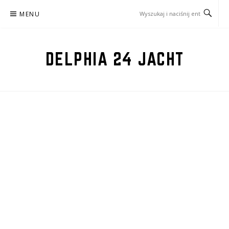
Przejdź
MENU
do
treści
DELPHIA 24 JACHT