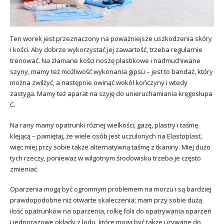
Ten worek jest przeznaczony na poważniejsze uszkodzenia skóry
i kości. Aby dobrze wykorzystać jej zawartość, trzeba regularnie
trenować. Na złamane kości noszę plastikowe i nadmuchiwane
szyny, mamy też możliwość wykonania gipsu – jest to bandaż, który
można zwilżyć, a następnie owinąć wokół kończyny i wtedy
zastyga. Mamy też aparat na szyję do unieruchamiania kręgosłupa
C.
Na rany mamy opatrunki różnej wielkości, gazę, plastry i taśmę
klejącą – pamiętaj, że wiele osób jest uczulonych na Elastoplast,
więc miej przy sobie także alternatywną taśmę z tkaniny. Miej dużo
tych rzeczy, ponieważ w wilgotnym środowisku trzeba je często
zmieniać.
Oparzenia mogą być ogromnym problemem na morzu i są bardziej
prawdopodobne niż otwarte skaleczenia; mam przy sobie dużą
ilość opatrunków na oparzenia, rolkę folii do opatrywania oparzeń
i jednorazowe okłady z lodu, które mogą być także używane do