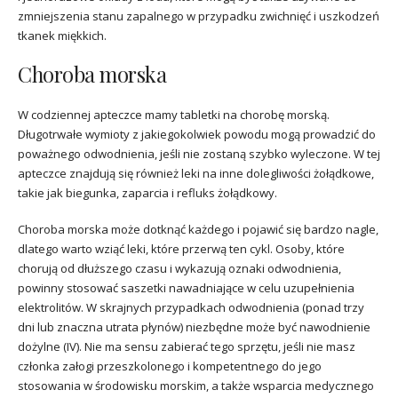
zmniejszenia stanu zapalnego w przypadku zwichnięć i uszkodzeń
tkanek miękkich.
Choroba morska
W codziennej apteczce mamy tabletki na chorobę morską.
Długotrwałe wymioty z jakiegokolwiek powodu mogą prowadzić do
poważnego odwodnienia, jeśli nie zostaną szybko wyleczone. W tej
apteczce znajdują się również leki na inne dolegliwości żołądkowe,
takie jak biegunka, zaparcia i refluks żołądkowy.
Choroba morska może dotknąć każdego i pojawić się bardzo nagle,
dlatego warto wziąć leki, które przerwą ten cykl. Osoby, które
chorują od dłuższego czasu i wykazują oznaki odwodnienia,
powinny stosować saszetki nawadniające w celu uzupełnienia
elektrolitów. W skrajnych przypadkach odwodnienia (ponad trzy
dni lub znaczna utrata płynów) niezbędne może być nawodnienie
dożylne (IV). Nie ma sensu zabierać tego sprzętu, jeśli nie masz
członka załogi przeszkolonego i kompetentnego do jego
stosowania w środowisku morskim, a także wsparcia medycznego