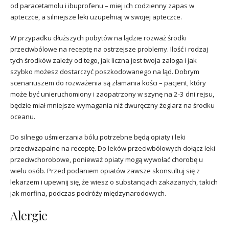
od paracetamolu i ibuprofenu – miej ich codzienny zapas w
apteczce, a silniejsze leki uzupełniaj w swojej apteczce.
W przypadku dłuższych pobytów na lądzie rozważ środki
przeciwbólowe na receptę na ostrzejsze problemy. Ilość i rodzaj
tych środków zależy od tego, jak liczna jest twoja załoga i jak
szybko możesz dostarczyć poszkodowanego na ląd. Dobrym
scenariuszem do rozważenia są złamania kości – pacjent, który
może być unieruchomiony i zaopatrzony w szynę na 2-3 dni rejsu,
będzie miał mniejsze wymagania niż dwuręczny żeglarz na środku
oceanu.
Do silnego uśmierzania bólu potrzebne będą opiaty i leki
przeciwzapalne na receptę. Do leków przeciwbólowych dołącz leki
przeciwchorobowe, ponieważ opiaty mogą wywołać chorobę u
wielu osób. Przed podaniem opiatów zawsze skonsultuj się z
lekarzem i upewnij się, że wiesz o substancjach zakazanych, takich
jak morfina, podczas podróży międzynarodowych.
Alergie