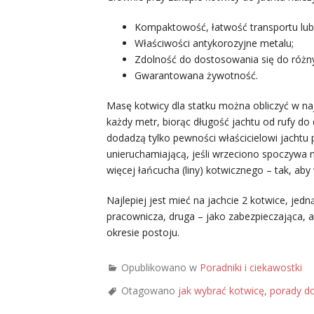
Kompaktowość, łatwość transportu lu
Właściwości antykorozyjne metalu;
Zdolność do dostosowania się do różn
Gwarantowana żywotność.
Masę kotwicy dla statku można obliczyć w na
każdy metr, biorąc długość jachtu od rufy do
dodadzą tylko pewności właścicielowi jachtu 
unieruchamiającą, jeśli wrzeciono spoczywa n
więcej łańcucha (liny) kotwicznego – tak, ab
Najlepiej jest mieć na jachcie 2 kotwice, jedn
pracownicza, druga – jako zabezpieczająca,
okresie postoju.
Opublikowano w
Poradniki i ciekawostki
Otagowano
jak wybrać kotwicę
,
porady d