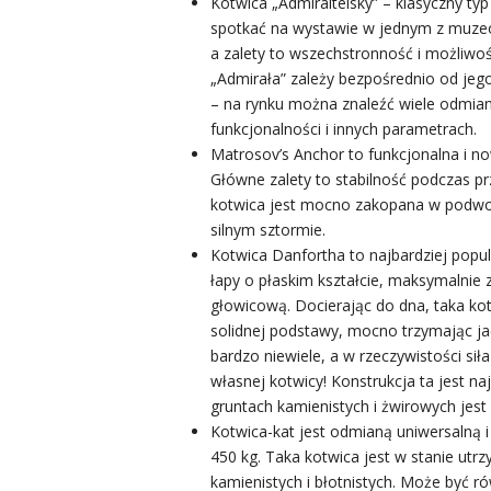
Kotwica „Admiralteisky” – klasyczny typ
spotkać na wystawie w jednym z muzeów
a zalety to wszechstronność i możliwoś
„Admirała” zależy bezpośrednio od jego 
– na rynku można znaleźć wiele odmian
funkcjonalności i innych parametrach.
Matrosov’s Anchor to funkcjonalna i n
Główne zalety to stabilność podczas pr
kotwica jest mocno zakopana w podwo
silnym sztormie.
Kotwica Danfortha to najbardziej popu
łapy o płaskim kształcie, maksymalnie 
głowicową. Docierając do dna, taka kot
solidnej podstawy, mocno trzymając ja
bardzo niewiele, a w rzeczywistości sił
własnej kotwicy! Konstrukcja ta jest na
gruntach kamienistych i żwirowych jest
Kotwica-kat jest odmianą uniwersalną 
450 kg. Taka kotwica jest w stanie utr
kamienistych i błotnistych. Może być ró