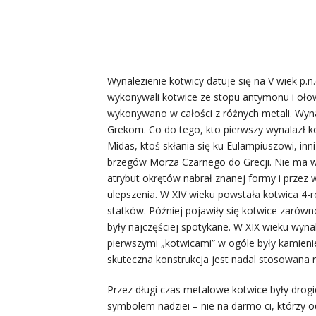
Wynalezienie kotwicy datuje się na V wiek p.
wykonywali kotwice ze stopu antymonu i ołow
wykonywano w całości z różnych metali. Wyn
Grekom. Co do tego, kto pierwszy wynalazł ko
Midas, ktoś skłania się ku Eulampiuszowi, inni 
brzegów Morza Czarnego do Grecji. Nie ma wą
atrybut okrętów nabrał znanej formy i przez 
ulepszenia. W XIV wieku powstała kotwica 4-
statków. Później pojawiły się kotwice zarówn
były najczęściej spotykane. W XIX wieku wynal
pierwszymi „kotwicami” w ogóle były kamieni
skuteczna konstrukcja jest nadal stosowana na
Przez długi czas metalowe kotwice były drogi
symbolem nadziei – nie na darmo ci, którzy od