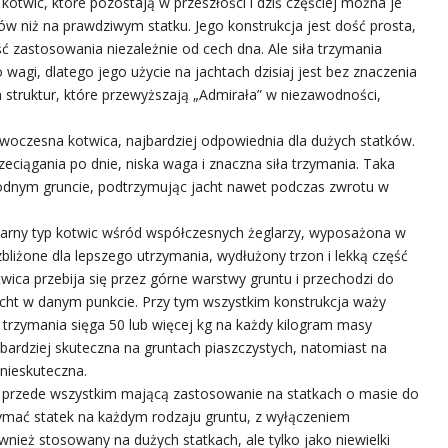
 kotwic, które pozostają w przeszłości i dziś częściej można je
 niż na prawdziwym statku. Jego konstrukcja jest dość prosta,
ć zastosowania niezależnie od cech dna. Ale siła trzymania
wagi, dlatego jego użycie na jachtach dzisiaj jest bez znaczenia
 struktur, które przewyższają „Admirała” w niezawodności,
owoczesna kotwica, najbardziej odpowiednia dla dużych statków.
zeciągania po dnie, niska waga i znaczna siła trzymania. Taka
dnym gruncie, podtrzymując jacht nawet podczas zwrotu w
larny typ kotwic wśród współczesnych żeglarzy, wyposażona w
zbliżone dla lepszego utrzymania, wydłużony trzon i lekką część
wica przebija się przez górne warstwy gruntu i przechodzi do
cht w danym punkcie. Przy tym wszystkim konstrukcja waży
a trzymania sięga 50 lub więcej kg na każdy kilogram masy
jbardziej skuteczna na gruntach piaszczystych, natomiast na
 nieskuteczna.
i przede wszystkim mającą zastosowanie na statkach o masie do
zymać statek na każdym rodzaju gruntu, z wyłączeniem
wnież stosowany na dużych statkach, ale tylko jako niewielki