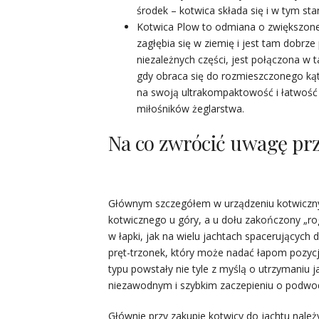
środek – kotwica składa się i w tym sta
Kotwica Plow to odmiana o zwiększonej 
zagłębia się w ziemię i jest tam dobrze
niezależnych części, jest połączona w 
gdy obraca się do rozmieszczonego kąt
na swoją ultrakompaktowość i łatwość 
miłośników żeglarstwa.
Na co zwrócić uwagę prz
Głównym szczegółem w urządzeniu kotwiczn
kotwicznego u góry, a u dołu zakończony „ro
w łapki, jak na wielu jachtach spacerujących
pręt-trzonek, który może nadać łapom pozycję
typu powstały nie tyle z myślą o utrzymaniu
niezawodnym i szybkim zaczepieniu o podwod
Głównie przy zakupie kotwicy do jachtu nale