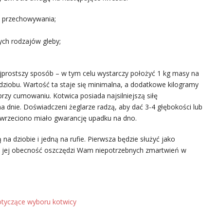
b przechowywania;
ych rodzajów gleby;
jprostszy sposób – w tym celu wystarczy położyć 1 kg masy na
 dziobu. Wartość ta staje się minimalna, a dodatkowe kilogramy
przy cumowaniu. Kotwica posiada najsilniejszą siłę
a dnie. Doświadczeni żeglarze radzą, aby dać 3-4 głębokości lub
y wrzeciono miało gwarancję upadku na dno.
ą na dziobie i jedną na rufie. Pierwsza będzie służyć jako
 a jej obecność oszczędzi Wam niepotrzebnych zmartwień w
otyczące wyboru kotwicy