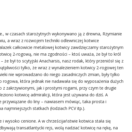
n.e., w czasach starożytnych wykonywano ją z drewna, Rzymianie
iu, a wraz z rozwojem techniki odlewniczej kotwice
alazek całkowicie metalowej kotwicy zawdzięczamy starożytnym
twicę 2-rogową, nie ma zgodności – ktoś uważa, że był to król
– że był to scytyjski Anacharsis, nasz rodak, który przeniósł się z
tpliwości tylko, że wraz z wynalezieniem kotwicy 2-rogowej ten
wieki nie wprowadzano do niego zasadniczych zmian, były tylko
ro rogowa, która jednak nie nadawała się do wyposażenia dużych
o z zakrzywionymi, jak i prostymi rogami, przy czym te drugie
eziono kotwicę admiralicji, która jest używana do dziś. A
e przywiązane do liny – nawiasem mówiąc, taka prosta i
 najmniejszych statkach (łodziach PCV itp.).
e i wysoko cenione. A w chrześcijaństwie kotwica stała się
bywają transatlantycki rejs, wolą nadziać kotwicę na rękę, na