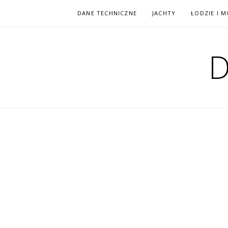
Przejdź
DANE TECHNICZNE
JACHTY
ŁODZIE I 
do
treści
D