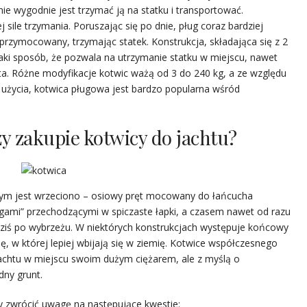
nie wygodnie jest trzymać ją na statku i transportować.
sile trzymania. Poruszając się po dnie, pług coraz bardziej
 przymocowany, trzymając statek. Konstrukcja, składająca się z 2
taki sposób, że pozwala na utrzymanie statku w miejscu, nawet
a. Różne modyfikacje kotwic ważą od 3 do 240 kg, a ze względu
użycia, kotwica pługowa jest bardzo popularna wśród
y zakupie kotwicy do jachtu?
ym jest wrzeciono – osiowy pręt mocowany do łańcucha
gami” przechodzącymi w spiczaste łapki, a czasem nawet od razu
 dziś po wybrzeżu. W niektórych konstrukcjach występuje końcowy
, w której lepiej wbijają się w ziemię. Kotwice współczesnego
 jachtu w miejscu swoim dużym ciężarem, ale z myślą o
ny grunt.
ży zwrócić uwagę na następujące kwestie: