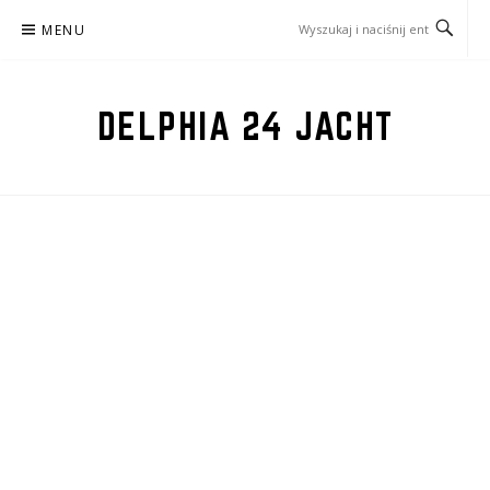
Przejdź
MENU
do
treści
DELPHIA 24 JACHT