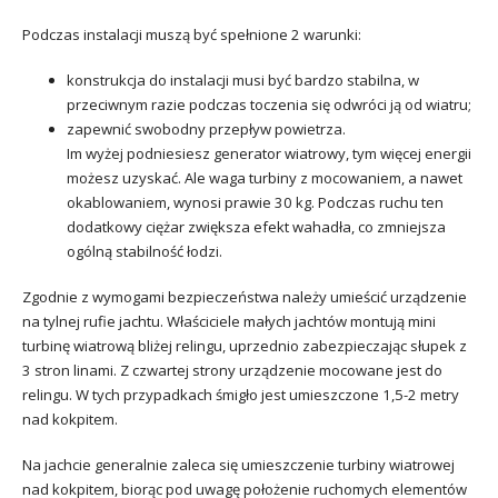
Podczas instalacji muszą być spełnione 2 warunki:
konstrukcja do instalacji musi być bardzo stabilna, w
przeciwnym razie podczas toczenia się odwróci ją od wiatru;
zapewnić swobodny przepływ powietrza.
Im wyżej podniesiesz generator wiatrowy, tym więcej energii
możesz uzyskać. Ale waga turbiny z mocowaniem, a nawet
okablowaniem, wynosi prawie 30 kg. Podczas ruchu ten
dodatkowy ciężar zwiększa efekt wahadła, co zmniejsza
ogólną stabilność łodzi.
Zgodnie z wymogami bezpieczeństwa należy umieścić urządzenie
na tylnej rufie jachtu. Właściciele małych jachtów montują mini
turbinę wiatrową bliżej relingu, uprzednio zabezpieczając słupek z
3 stron linami. Z czwartej strony urządzenie mocowane jest do
relingu. W tych przypadkach śmigło jest umieszczone 1,5-2 metry
nad kokpitem.
Na jachcie generalnie zaleca się umieszczenie turbiny wiatrowej
nad kokpitem, biorąc pod uwagę położenie ruchomych elementów