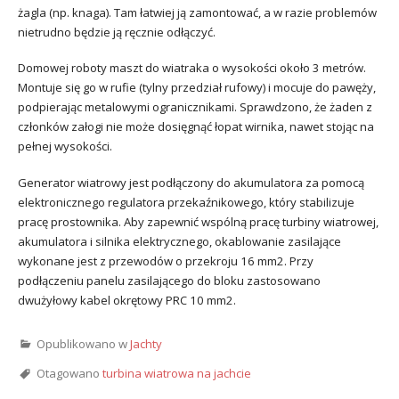
żagla (np. knaga). Tam łatwiej ją zamontować, a w razie problemów
nietrudno będzie ją ręcznie odłączyć.
Domowej roboty maszt do wiatraka o wysokości około 3 metrów.
Montuje się go w rufie (tylny przedział rufowy) i mocuje do pawęży,
podpierając metalowymi ogranicznikami. Sprawdzono, że żaden z
członków załogi nie może dosięgnąć łopat wirnika, nawet stojąc na
pełnej wysokości.
Generator wiatrowy jest podłączony do akumulatora za pomocą
elektronicznego regulatora przekaźnikowego, który stabilizuje
pracę prostownika. Aby zapewnić wspólną pracę turbiny wiatrowej,
akumulatora i silnika elektrycznego, okablowanie zasilające
wykonane jest z przewodów o przekroju 16 mm2. Przy
podłączeniu panelu zasilającego do bloku zastosowano
dwużyłowy kabel okrętowy PRC 10 mm2.
Opublikowano w
Jachty
Otagowano
turbina wiatrowa na jachcie