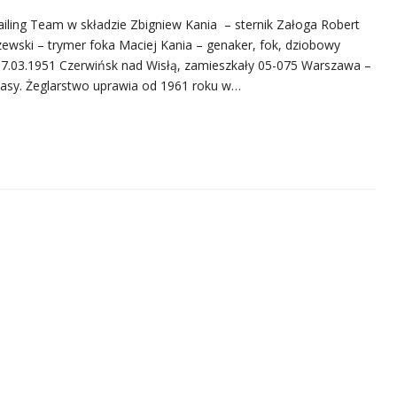
ling Team w składzie Zbigniew Kania – sternik Załoga Robert
ewski – trymer foka Maciej Kania – genaker, fok, dziobowy
 17.03.1951 Czerwińsk nad Wisłą, zamieszkały 05-075 Warszawa –
klasy. Żeglarstwo uprawia od 1961 roku w…