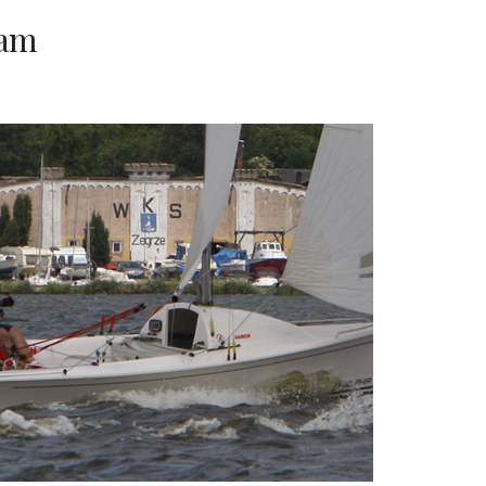
eam
2