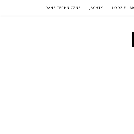
Przejdź
DANE TECHNICZNE
JACHTY
ŁODZIE I 
do
treści