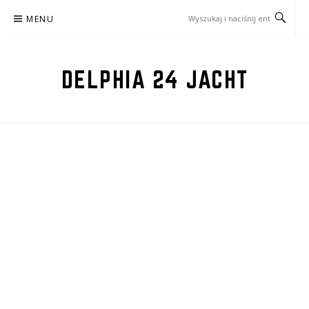
Przejdź
MENU
do
treści
DELPHIA 24 JACHT