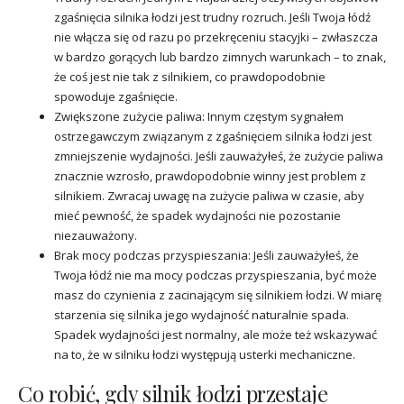
zgaśnięcia silnika łodzi jest trudny rozruch. Jeśli Twoja łódź
nie włącza się od razu po przekręceniu stacyjki – zwłaszcza
w bardzo gorących lub bardzo zimnych warunkach – to znak,
że coś jest nie tak z silnikiem, co prawdopodobnie
spowoduje zgaśnięcie.
Zwiększone zużycie paliwa: Innym częstym sygnałem
ostrzegawczym związanym z zgaśnięciem silnika łodzi jest
zmniejszenie wydajności. Jeśli zauważyłeś, że zużycie paliwa
znacznie wzrosło, prawdopodobnie winny jest problem z
silnikiem. Zwracaj uwagę na zużycie paliwa w czasie, aby
mieć pewność, że spadek wydajności nie pozostanie
niezauważony.
Brak mocy podczas przyspieszania: Jeśli zauważyłeś, że
Twoja łódź nie ma mocy podczas przyspieszania, być może
masz do czynienia z zacinającym się silnikiem łodzi. W miarę
starzenia się silnika jego wydajność naturalnie spada.
Spadek wydajności jest normalny, ale może też wskazywać
na to, że w silniku łodzi występują usterki mechaniczne.
Co robić, gdy silnik łodzi przestaje