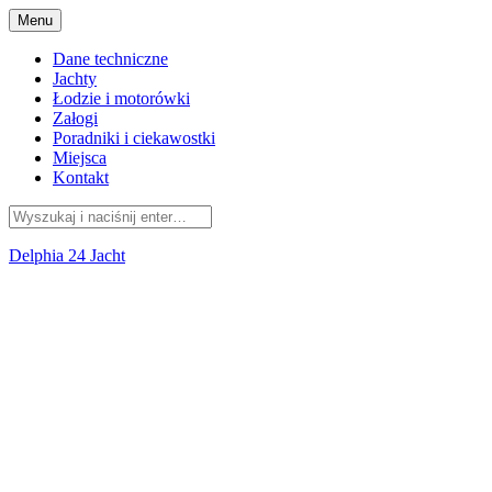
Przejdź
Menu
do
treści
Dane techniczne
Jachty
Łodzie i motorówki
Załogi
Poradniki i ciekawostki
Miejsca
Kontakt
Delphia 24 Jacht