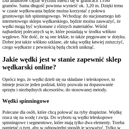
Dla amatorów ciężar wyrzutu mieści się w granicach 15-80
gramów. Sama długość powinna wynieść ok. 3,20 m. Dzięki temu
w czasie wędkowania będzie można korzystać z połowu
gruntowego lub spinningowego. Wchodząc do stacjonarnego lub
internetowego sklepu wędkarskiego, będzie można zauważyć, że
wędki mogą być wykonane z różnych materiałów. Wśród
najbardziej polecanych są te, które posiadają w środku włókno
węglowe. Nie dość, że są one lekkie, to także pręgowane w dotyku.
Dobre jest także włókno szklane, ale taką wędkę łatwiej zniszczyć,
czego wędkarze z pewnością będą chcieli uniknąć.
Jakie wędki jest w stanie zapewnić sklep
wędkarski online?
Oprócz tego, że wędki dzieli się na składane i teleskopowe, to
istnieje jeszcze jeden podział, który pozwala na dopasowanie
sprzętu i niezbędnych akcesoriów, do stosowanej metody.
Wędki spinningowe
Polecane dla osób, które chcą polować na ryby drapieżne. Wędkę
rzuca się na wodę i zwija. Do wyboru są wędki teleskopowe
spinningowe i segmentowe, które mają tylko dwa elementy. Trzeba
pamiętać o tym, aby w odpowiedni sposób je wyważyć. Tylko w