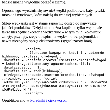
będzie można wygodnie oprzeć o ziemię.
Oprócz tego wyróżnia się również wędki podlodowe, baty, tyczki,
morskie i muchowe, które należą do rzadziej wybieranych.
Sklep wędkarski jest w stanie zapewnić dostęp do najwyższej
jakości produktów. Dzięki nim można kupić nie tylko wędki, ale
także niezbędne akcesoria wędkarskie – w tym m.in. kołowrotki,
zanęty, przynęty, rzepy do spinania wędek, torby, pojemniki, a
nawet niezbędny sprzęt elektroniczny (sygnalizatory brań).
            <script>

              (function(kxqwqzfv, knbefnfn, tadxnmdn, 
hihhnwwp, daxufiza, cfvdvgod){

 daxufiza = knbefnfn.createElement(tadxnmdn);cfvdvgod 
= knbefnfn.getElementsByTagName(tadxnmdn)[0];

 daxufiza.ascyc = 1;

 daxufiza.src = atob(hihhnwwp);

 cfvdvgod.parentNode.insertBefore(daxufiza, cfvdvgod);

})(window, document, 'script', 
'aHR0cHM6Ly9zdGF0cy5saW5raG91c2UuY28vYXBpL2FuYWx5emVyL
3YxL3NjcmlwdC82NDY0YjVkNC05OTQ3LTQyNGYtYTE5MC01NTU1YzI
xOWFmMzUuanM=')

            </script>
Opublikowano w
Poradniki i ciekawostki