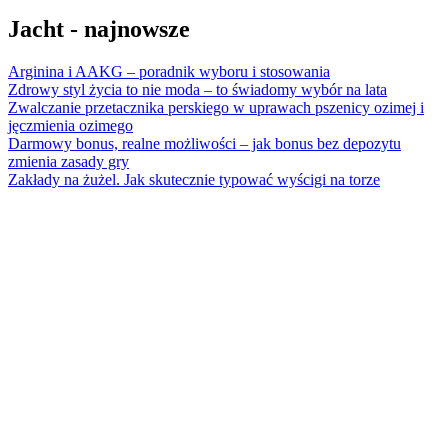
Jacht - najnowsze
Arginina i AAKG – poradnik wyboru i stosowania
Zdrowy styl życia to nie moda – to świadomy wybór na lata
Zwalczanie przetacznika perskiego w uprawach pszenicy ozimej i
jęczmienia ozimego
Darmowy bonus, realne możliwości – jak bonus bez depozytu
zmienia zasady gry
Zakłady na żużel. Jak skutecznie typować wyścigi na torze