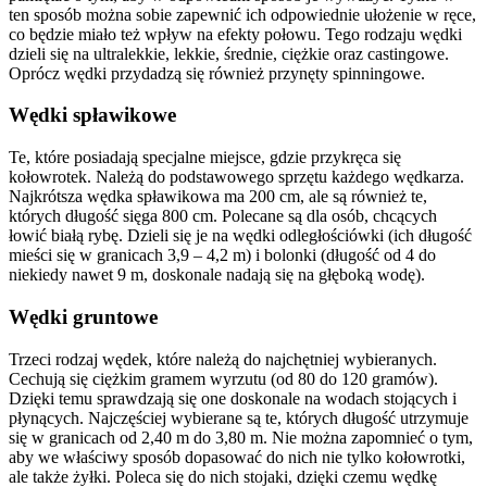
ten sposób można sobie zapewnić ich odpowiednie ułożenie w ręce,
co będzie miało też wpływ na efekty połowu. Tego rodzaju wędki
dzieli się na ultralekkie, lekkie, średnie, ciężkie oraz castingowe.
Oprócz wędki przydadzą się również przynęty spinningowe.
Wędki spławikowe
Te, które posiadają specjalne miejsce, gdzie przykręca się
kołowrotek. Należą do podstawowego sprzętu każdego wędkarza.
Najkrótsza wędka spławikowa ma 200 cm, ale są również te,
których długość sięga 800 cm. Polecane są dla osób, chcących
łowić białą rybę. Dzieli się je na wędki odległościówki (ich długość
mieści się w granicach 3,9 – 4,2 m) i bolonki (długość od 4 do
niekiedy nawet 9 m, doskonale nadają się na głęboką wodę).
Wędki gruntowe
Trzeci rodzaj wędek, które należą do najchętniej wybieranych.
Cechują się ciężkim gramem wyrzutu (od 80 do 120 gramów).
Dzięki temu sprawdzają się one doskonale na wodach stojących i
płynących. Najczęściej wybierane są te, których długość utrzymuje
się w granicach od 2,40 m do 3,80 m. Nie można zapomnieć o tym,
aby we właściwy sposób dopasować do nich nie tylko kołowrotki,
ale także żyłki. Poleca się do nich stojaki, dzięki czemu wędkę