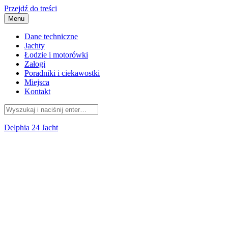
Przejdź do treści
Menu
Dane techniczne
Jachty
Łodzie i motorówki
Załogi
Poradniki i ciekawostki
Miejsca
Kontakt
Delphia 24 Jacht