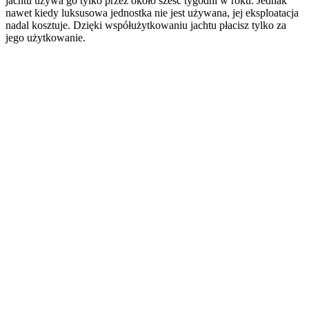
jachtu używa go tylko przez około sześć tygodni w roku. Jednak
nawet kiedy luksusowa jednostka nie jest używana, jej eksploatacja
nadal kosztuje. Dzięki współużytkowaniu jachtu płacisz tylko za
jego użytkowanie.