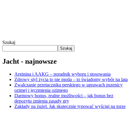
Szukaj
Szukaj
Jacht - najnowsze
Arginina i AAKG – poradnik wyboru i stosowania
Zdrowy styl życia to nie moda – to świadomy wybór na lata
Zwalczanie przetacznika perskiego w uprawach pszenicy
ozimej i jęczmienia ozimego
Darmowy bonus, realne możliwości – jak bonus bez
depozytu zmienia zasady gry
Zakłady na żużel. Jak skutecznie typować wyścigi na torze