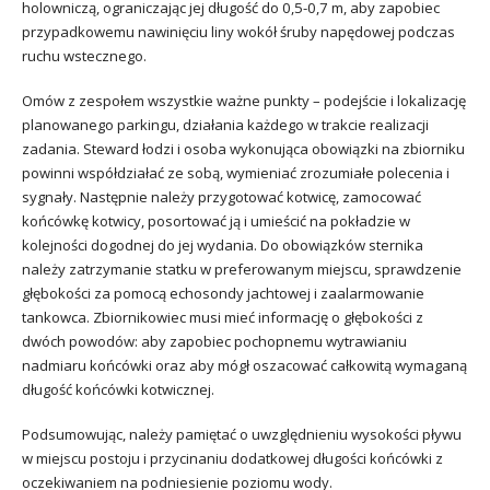
holowniczą, ograniczając jej długość do 0,5-0,7 m, aby zapobiec
przypadkowemu nawinięciu liny wokół śruby napędowej podczas
ruchu wstecznego.
Omów z zespołem wszystkie ważne punkty – podejście i lokalizację
planowanego parkingu, działania każdego w trakcie realizacji
zadania. Steward łodzi i osoba wykonująca obowiązki na zbiorniku
powinni współdziałać ze sobą, wymieniać zrozumiałe polecenia i
sygnały. Następnie należy przygotować kotwicę, zamocować
końcówkę kotwicy, posortować ją i umieścić na pokładzie w
kolejności dogodnej do jej wydania. Do obowiązków sternika
należy zatrzymanie statku w preferowanym miejscu, sprawdzenie
głębokości za pomocą echosondy jachtowej i zaalarmowanie
tankowca. Zbiornikowiec musi mieć informację o głębokości z
dwóch powodów: aby zapobiec pochopnemu wytrawianiu
nadmiaru końcówki oraz aby mógł oszacować całkowitą wymaganą
długość końcówki kotwicznej.
Podsumowując, należy pamiętać o uwzględnieniu wysokości pływu
w miejscu postoju i przycinaniu dodatkowej długości końcówki z
oczekiwaniem na podniesienie poziomu wody.