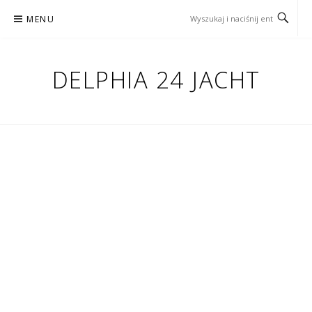
Przejdź
MENU
do
treści
DELPHIA 24 JACHT