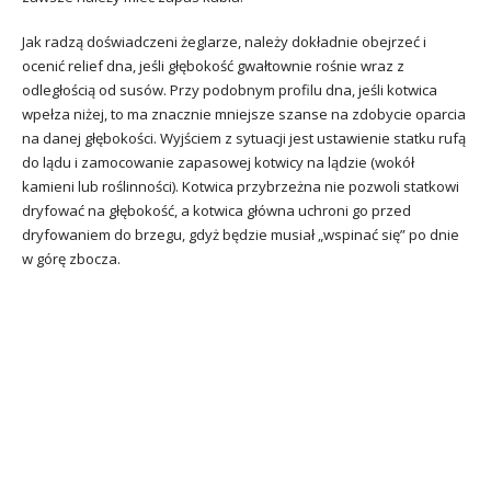
Jak radzą doświadczeni żeglarze, należy dokładnie obejrzeć i
ocenić relief dna, jeśli głębokość gwałtownie rośnie wraz z
odległością od susów. Przy podobnym profilu dna, jeśli kotwica
wpełza niżej, to ma znacznie mniejsze szanse na zdobycie oparcia
na danej głębokości. Wyjściem z sytuacji jest ustawienie statku rufą
do lądu i zamocowanie zapasowej kotwicy na lądzie (wokół
kamieni lub roślinności). Kotwica przybrzeżna nie pozwoli statkowi
dryfować na głębokość, a kotwica główna uchroni go przed
dryfowaniem do brzegu, gdyż będzie musiał „wspinać się” po dnie
w górę zbocza.