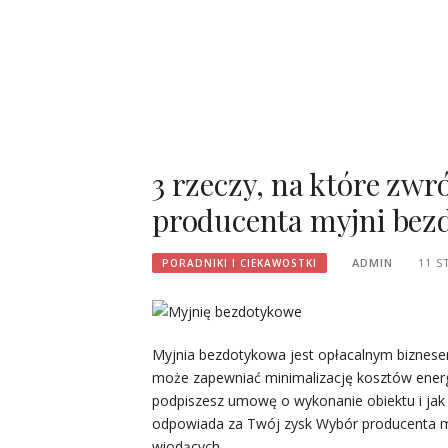
3 rzeczy, na które zw
producenta myjni bez
ADMIN
11 S
PORADNIKI I CIEKAWOSTKI
Myjnia bezdotykowa jest opłacalnym biznes
może zapewniać minimalizację kosztów energi
podpiszesz umowę o wykonanie obiektu i jak p
odpowiada za Twój zysk Wybór producenta m
wiodących…