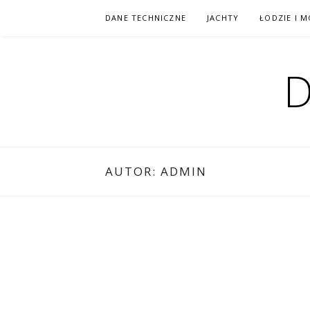
Przejdź
DANE TECHNICZNE
JACHTY
ŁODZIE I 
do
treści
D
AUTOR:
ADMIN