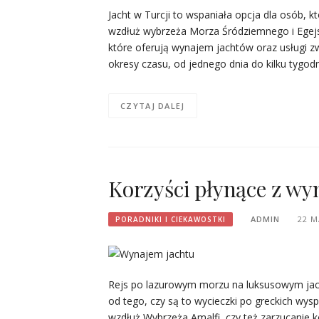
Jacht w Turcji to wspaniała opcja dla osób, 
wzdłuż wybrzeża Morza Śródziemnego i Egejsk
które oferują wynajem jachtów oraz usługi 
okresy czasu, od jednego dnia do kilku tygod
CZYTAJ DALEJ
Korzyści płynące z wy
ADMIN
22 M
PORADNIKI I CIEKAWOSTKI
Rejs po lazurowym morzu na luksusowym jach
od tego, czy są to wycieczki po greckich wys
wzdłuż Wybrzeża Amalfi, czy też zarzucanie 