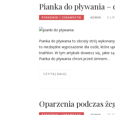
Pianka do pływania – 
ADMIN
9 LI
PORADNIKI I CIEKAWOSTKI
Pianka do pływania to obcisły strój wykona
to niezbędne wyposażenie dla osób, które upr
triathlon. W tym artykule dowiesz się, jakie s
Pianka do pływania chroni przed zimnem…
CZYTAJ DALEJ
Oparzenia podczas żegl
ADMIN
22 C
PORADNIKI I CIEKAWOSTKI