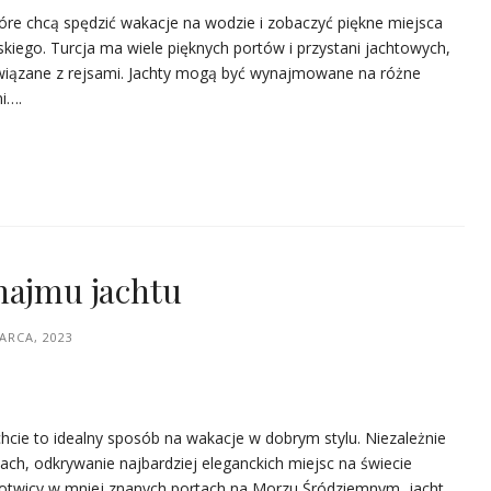
które chcą spędzić wakacje na wodzie i zobaczyć piękne miejsca
iego. Turcja ma wiele pięknych portów i przystani jachtowych,
związane z rejsami. Jachty mogą być wynajmowane na różne
ni….
najmu jachtu
ARCA, 2023
cie to idealny sposób na wakacje w dobrym stylu. Niezależnie
pach, odkrywanie najbardziej eleganckich miejsc na świecie
kotwicy w mniej znanych portach na Morzu Śródziemnym, jacht